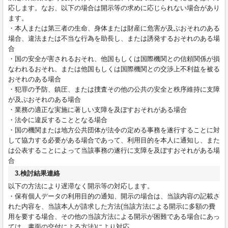
応します。なお、以下の場合は開示等の求めに応じられない場合があり
ます。
・本人または第三者の生命、身体または財産に危害が及ぶおそれのある
場合、違法または不当な行為を助長し、または誘発するおそれのある場
合
・国の安全が害されるおそれ、他国もしくは国際機関との信頼関係が損
なわれるおそれ、または他国もしくは国際機関との交渉上不利益を被る
おそれのある場合
・犯罪の予防、鎮圧、または捜査その他の公共の安全と秩序維持に支障
が及ぶおそれのある場合
・業務の適正な実施に著しい支障を及ぼすおそれがある場合
・法令に違反することとなる場合
・国の機関または地方公共団体が法令の定める事務を遂行することに対
して協力する必要がある場合であって、利用目的を本人に通知し、また
は公表することによって当該事務の遂行に支障を及ぼすおそれがある場
合
3.検討結果連絡
以下の方法により遅滞なく開示等の対応します。
・保有個人データの利用目的の通知、開示の場合は、当該内容の記載さ
れた内容を、当該本人が請求した方法(当該方法による開示に多額の費
用を要する場合、その他の当該方法による開示が困難である場合にあっ
ては、書面の交付による方法)により対応