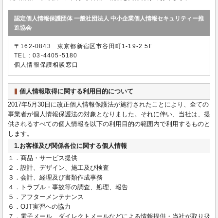
認定個人情報保護団体 一般社団法人 中小企業個人情報セキュリティー推
進協会
〒162-0843 東京都新宿区市谷田町1-19-2 5F
TEL : 03-4405-5180
個人情報保護相談窓口
個人情報取得に関する利用目的について
2017年5月30日に改正個人情報保護法が施行されたことにより、全ての
事業者が個人情報保護法の対象となりました。それに伴い、当社は、提
供されるすべての個人情報を以下の利用目的の範囲内で利用するものと
します。
1.お客様及び関係各位に関する個人情報
１．商品・サービス提供
２．設計、デザイン、施工及び検査
３．会計、経理及び書類作成事務
４．トラブル・事故等の調査、処理、報告
５．アフターメンテナンス
６．OJT実習への協力
７．電子メール、ダイレクトメールなどによる情報提供・当社が取り扱