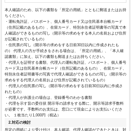
本人確認のため、以下の書類を「所定の用紙」とともに郵送またはお持
ちください。
・運転免許証、パスポート、個人番号カード又は住民基本台帳カード
（住所記載のあるもの）、在留カード、特別永住者証明書等の写真で本
人確認ができるものの写し（開示等の求めをする本人の名前および住所
が記載されているもの）
・住民票の写し（開示等の求めをする日前30日以内に作成されたも
の） 代理人の方が手続きをされる場合は、「所定の用紙」、「本人確
認書類」に加え、以下の書類も郵送またはお持ちください。
・代理人を証明する書類、代理人の運転免許証、パスポート、個人番号
カード又は住民基本台帳カード（住所記載のあるもの）、在留カード、
特別永住者証明書等の写真で代理人確認ができるものの写し（開示等の
求めをする代理人の名前および住所が記載されているもの）
・代理人の住民票の写し（開示等の求めをする日前30日以内に作成さ
れたもの）
・代理人が弁護士の場合は、登録番号のわかる書類
・代理を示す旨の委任状 開示等の請求をする際に、開示等請求手数料
が必要です。手数料のお支払は、窓口にて現金によりお支払いくださ
い。 １枚当たり1,000円（税込）
2.対応の検討
所定の用紙により受け付け、本人確認、代理人確認ができたときは、対