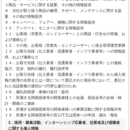
う商品・サービスに関する提案、その他の情報提供
８．当社が取り扱う商品の修理、サポート、メンテナンスに関する提
案、その他の情報提供
９．キャンペーン、フェアー、催物に関する情報提供
１０．アンケート、モニターに関する情報提供
１１．お客様（営業先・エンドユーザー）との商談・打合せの実施、お
よび連絡など
１２．その他、お客様（営業先・エンドユーザー）に係る管理運営業務
１３．お取引先様（仕入業者・流通業者・インフラ業者等）への情報提
供、および連絡など
１４．お取引先様（仕入業者・流通業者・インフラ業者等）との連絡、
協力、交渉、契約の履行、履行請求等
１５．お取引先様（仕入業者・流通業者・インフラ業者等）から個人情
報の処理の全部または一部について委託された場合等において、委託さ
れた当該業務の適切かつ円滑な遂行のため
１６．儀礼的挨拶・進物の送付・提供
１７．所属する関係団体等の関係者様との会議、座談会等の企画・検
討・開催のご連絡
１８．所属する関係団体等の関係者様への事業活動に関する情報共有
１９．所属する関係団体等の官公庁又は団体への申請・届出・報告
2．採用・募集活動、インターンシップ応募者、従業者及び退職者
に関する個人情報