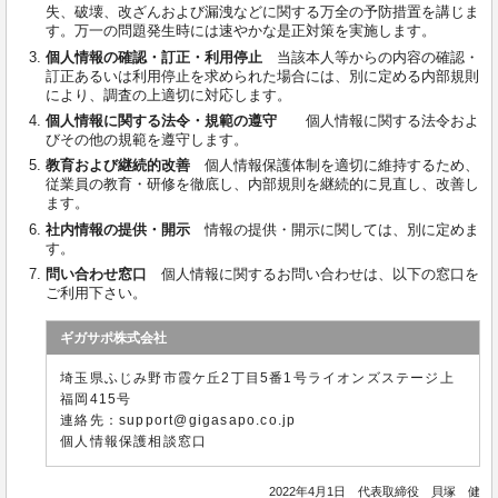
失、破壊、改ざんおよび漏洩などに関する万全の予防措置を講じま
す。万一の問題発生時には速やかな是正対策を実施します。
個人情報の確認・訂正・利用停止
当該本人等からの内容の確認・
訂正あるいは利用停止を求められた場合には、別に定める内部規則
により、調査の上適切に対応します。
個人情報に関する法令・規範の遵守
個人情報に関する法令およ
びその他の規範を遵守します。
教育および継続的改善
個人情報保護体制を適切に維持するため、
従業員の教育・研修を徹底し、内部規則を継続的に見直し、改善し
ます。
社内情報の提供・開示
情報の提供・開示に関しては、別に定めま
す。
問い合わせ窓口
個人情報に関するお問い合わせは、以下の窓口を
ご利用下さい。
ギガサポ株式会社
埼玉県ふじみ野市霞ケ丘2丁目5番1号ライオンズステージ上
福岡415号
連絡先：support@gigasapo.co.jp
個人情報保護相談窓口
2022年4月1日 代表取締役 貝塚 健