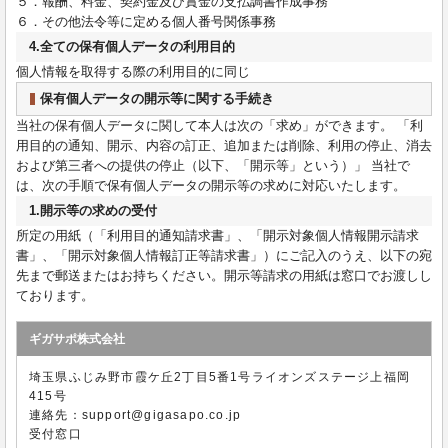
５．報酬、料金、契約金及び賞金の支払調書作成事務
６．その他法令等に定める個人番号関係事務
4.全ての保有個人データの利用目的
個人情報を取得する際の利用目的に同じ
保有個人データの開示等に関する手続き
当社の保有個人データに関して本人は次の「求め」ができます。 「利
用目的の通知、開示、内容の訂正、追加または削除、利用の停止、消去
および第三者への提供の停止（以下、「開示等」という）」 当社で
は、次の手順で保有個人データの開示等の求めに対応いたします。
1.開示等の求めの受付
所定の用紙（「利用目的通知請求書」、「開示対象個人情報開示請求
書」、「開示対象個人情報訂正等請求書」）にご記入のうえ、以下の宛
先まで郵送またはお持ちください。開示等請求の用紙は窓口でお渡しし
ております。
ギガサポ株式会社
埼玉県ふじみ野市霞ケ丘2丁目5番1号ライオンズステージ上福岡
415号
連絡先：support@gigasapo.co.jp
受付窓口