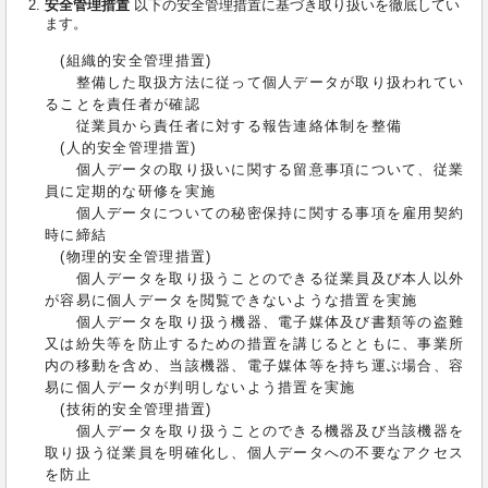
安全管理措置
以下の安全管理措置に基づき取り扱いを徹底してい
ます。
(組織的安全管理措置)
整備した取扱方法に従って個人データが取り扱われてい
ることを責任者が確認
従業員から責任者に対する報告連絡体制を整備
(人的安全管理措置)
個人データの取り扱いに関する留意事項について、従業
員に定期的な研修を実施
個人データについての秘密保持に関する事項を雇用契約
時に締結
(物理的安全管理措置)
個人データを取り扱うことのできる従業員及び本人以外
が容易に個人データを閲覧できないような措置を実施
個人データを取り扱う機器、電子媒体及び書類等の盗難
又は紛失等を防止するための措置を講じるとともに、事業所
内の移動を含め、当該機器、電子媒体等を持ち運ぶ場合、容
易に個人データが判明しないよう措置を実施
(技術的安全管理措置)
個人データを取り扱うことのできる機器及び当該機器を
取り扱う従業員を明確化し、個人データへの不要なアクセス
を防止