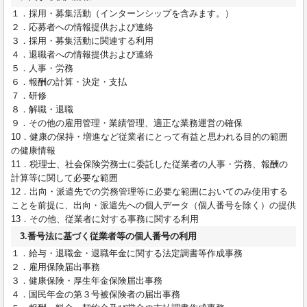
１．採用・募集活動（インターンシップを含みます。）
２．応募者への情報提供および連絡
３．採用・募集活動に関連する利用
４．退職者への情報提供および連絡
５．人事・労務
６．報酬の計算・決定・支払
７．研修
８．解職・退職
９．その他の雇用管理・業績管理、適正な業務運営の確保
10．健康の保持・増進など従業者にとって有益と思われる目的の範囲
の健康情報
11．税理士、社会保険労務士に委託した従業者の人事・労務、報酬の
計算等に関して必要な範囲
12．出向・派遣先での労務管理等に必要な範囲においてのみ使用する
ことを前提に、出向・派遣先への個人データ（個人番号を除く）の提供
13．その他、従業者に対する事務に関する利用
3.番号法に基づく従業者等の個人番号の利用
１．給与・退職金・退職年金に関する法定調書等作成事務
２．雇用保険届出事務
３．健康保険・厚生年金保険届出事務
４．国民年金の第３号被保険者の届出事務