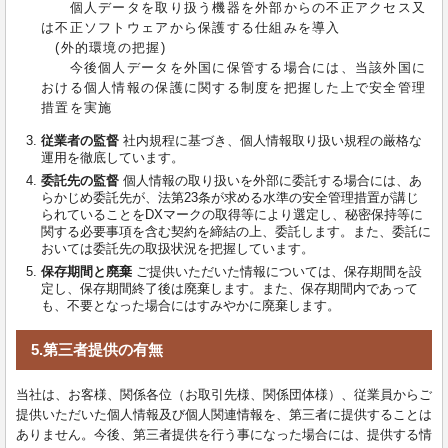
個人データを取り扱う機器を外部からの不正アクセス又
は不正ソフトウェアから保護する仕組みを導入
(外的環境の把握)
今後個人データを外国に保管する場合には、当該外国に
おける個人情報の保護に関する制度を把握した上で安全管理
措置を実施
従業者の監督
社内規程に基づき、個人情報取り扱い規程の厳格な
運用を徹底しています。
委託先の監督
個人情報の取り扱いを外部に委託する場合には、あ
らかじめ委託先が、法第23条が求める水準の安全管理措置が講じ
られていることをDXマークの取得等により選定し、秘密保持等に
関する必要事項を含む契約を締結の上、委託します。また、委託に
おいては委託先の取扱状況を把握しています。
保存期間と廃棄
ご提供いただいた情報については、保存期間を設
定し、保存期間終了後は廃棄します。また、保存期間内であって
も、不要となった場合にはすみやかに廃棄します。
5.第三者提供の有無
当社は、お客様、関係各位（お取引先様、関係団体様）、従業員からご
提供いただいた個人情報及び個人関連情報を、第三者に提供することは
ありません。今後、第三者提供を行う事になった場合には、提供する情